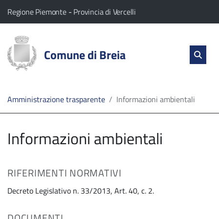
vai al contenuto
vai al menu principale
Home
Il comune di Breia appartiene a:
(Apre il link in una nuova scheda)
(Apre il link in una nuova
Regione Piemonte
-
Provincia di Vercelli
Servizi
Cerc
salta Cer
Comune di Breia
Apri 
L'Amministrazione
Linea
Amministrazione trasparente
Informazioni ambientali
diretta
Informazioni ambientali
RIFERIMENTI NORMATIVI
Decreto Legislativo n. 33/2013, Art. 40, c. 2.
DOCUMENTI