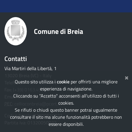
torna ai contenuti
torna al menu principale
Comune di Breia
Contatti
Via Martiri della Libertà, 1
×
13020 Breia (VC) - Italy
Questo sito utilizza i
cookie
per offrirti una migliore
Telefono:
(+39) 0163.49196
esperienza di navigazione.
Fax:
(+39) 0163.490921
Cliccando su "Accetto" acconsenti all'utilizzo di tutti i
Email:
cellioconbreia@ruparpiemonte.it
cookies.
PEC
:
cellioconbreia@pcert.it
Se rifiuti o chiudi questo banner potrai ugualmente
Codice fiscale: 82000510022
consultare il sito ma alcune funzionalità potrebbero non
Partita Iva: 01320050022
essere disponibili.