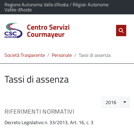
vai al contenuto
vai al menu principale
Home
Il comune di Centro Servizi Courmayeur appartiene a:
Regione Autonoma Valle d’Aosta / Région Autonome
(Apre il link in una nuova scheda)
Vallée d’Aoste
Servizi
Centro Servizi
Cerc
salta Cer
Apri 
Courmayeur
L'Amministrazione
Società Trasparente
Personale
Tassi di assenza
Linea
diretta
Tassi di assenza
Selez
2016
RIFERIMENTI NORMATIVI
Decreto Legislativo n. 33/2013, Art. 16, c. 3