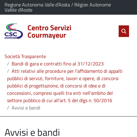
vai al contenuto
vai al menu principale
Home
Il comune di Centro Servizi Courmayeur appartiene a:
Regione Autonoma Valle d’Aosta / Région Autonome
(Apre il link in una nuova scheda)
Vallée d’Aoste
Servizi
Centro Servizi
Cerc
salta Cer
Apri 
Courmayeur
L'Amministrazione
Società Trasparente
Linea
Bandi di gara e contratti fino al 31/12/2023
Atti relativi alle procedure per l’affidamento di appalti
diretta
pubblici di servizi, forniture, lavori e opere, di concorsi
pubblici di progettazione, di concorsi di idee e di
concessioni, compresi quelli tra enti nell'ambito del
settore pubblico di cui all'art. 5 del dlgs n. 50/2016
Avvisi e bandi
Avvisi e bandi