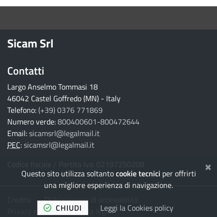
torna ai contenuti
torna al menu principale
Sicam Srl
Contatti
Largo Anselmo Tommasi 18
46042 Castel Goffredo (MN) - Italy
Telefono:
(+39) 0376 771869
Numero verde:
800400601-800472644
Email:
sicamsrl@legalmail.it
PEC
:
sicamsrl@legalmail.it
×
Codice fiscale / Partita Iva: 02197250208
Questo sito utilizza soltanto
cookie tecnici
per offrirti
una migliore esperienza di navigazione.
Credits
Dichiarazione di accessibilità
CHIUDI
Leggi la Cookies policy
Privacy e Cookies
Note legali