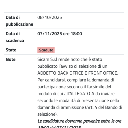
Nome
Descrizione
Data di
08/10/2025
pubblicazione
Data di
07/11/2025 ore 18:00
scadenza
Stato
Scaduto
Note
Sicam S.r.l rende noto che è stato
pubblicato l’avviso di selezione di un
ADDETTO BACK OFFICE E FRONT OFFICE.
Per candidarsi, compilare la domanda di
partecipazione secondo il facsimile del
modulo di cui all’ALLEGATO A da inviare
secondo le modalità di presentazione della
domanda di ammissione (Art. 4 del Bando di
selezione).
Le candidature dovranno pervenire entro le ore
18:00 del 07/11/2025.