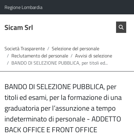
vai al contenuto
vai al menu principale
Home
Il comune di Sicam Srl appartiene a:
(Apre il link in una nuova scheda)
Regione Lombardia
Servizi
Cerc
salta Cer
Sicam Srl
Apri 
L'Amministrazione
Società Trasparente
Selezione del personale
Reclutamento del personale
Avvisi di selezione
Linea
BANDO DI SELEZIONE PUBBLICA, per titoli ed...
diretta
BANDO DI SELEZIONE PUBBLICA, per
titoli ed esami, per la formazione di una
graduatoria per l’assunzione a tempo
indeterminato di personale - ADDETTO
BACK OFFICE E FRONT OFFICE