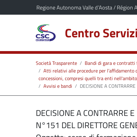
vai al contenuto
vai al menu principale
Il comune di Centro Servizi Courmayeur app
Regione Autonoma Valle d’Aosta / Région 
Centro Servi
Società Trasparente
Bandi di gara e contratt
Atti relativi alle procedure per l’affidamento d
concessioni, compresi quelli tra enti nell'ambito 
Avvisi e bandi
DECISIONE A CONTRARRE E
DECISIONE A CONTRARRE E
N°151 DEL DIRETTORE GENE