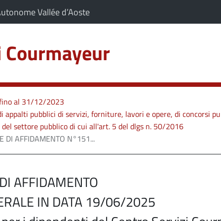
artiene a:
(Apre il link in una nuova scheda)
Autonome Vallée d’Aoste
zi Courmayeur
C
sa
i fino al 31/12/2023
i appalti pubblici di servizi, forniture, lavori e opere, di concorsi pu
del settore pubblico di cui all'art. 5 del dlgs n. 50/2016
 DI AFFIDAMENTO N°151...
 DI AFFIDAMENTO
RALE IN DATA 19/06/2025