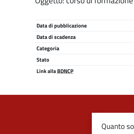
Oggetto: corso di formazione
Nome
Descrizione
Data di pubblicazione
Data di scadenza
Categoria
Stato
Link alla
BDNCP
Quanto son