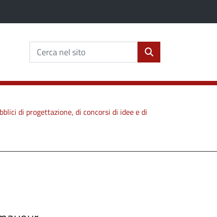
erca nel sito
lta Cerca nel sito
Cerca nel sito
cerca
bblici di progettazione, di concorsi di idee e di