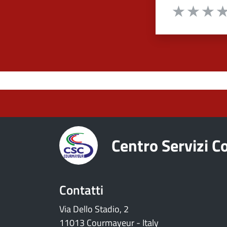
Valuta da 1 a 
Valuta 1 stelle
Valuta 2 st
Valuta 
Val
torna ai contenuti
torna al menu principale
Centro Servizi 
Contatti
Via Dello Stadio, 2
11013 Courmayeur - Italy