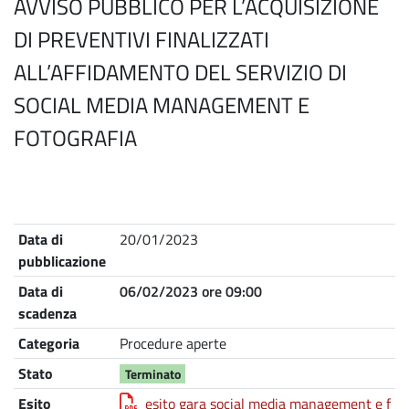
AVVISO PUBBLICO PER L’ACQUISIZIONE
DI PREVENTIVI FINALIZZATI
ALL’AFFIDAMENTO DEL SERVIZIO DI
SOCIAL MEDIA MANAGEMENT E
FOTOGRAFIA
Nome
Descrizione
Data di
20/01/2023
pubblicazione
Data di
06/02/2023 ore 09:00
scadenza
Categoria
Procedure aperte
Stato
Terminato
Esito
esito gara social media management e f