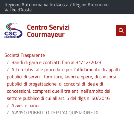
vai al contenuto
vai al menu principale
Home
Il comune di Centro Servizi Courmayeur appartiene a:
Regione Autonoma Valle d’Aosta / Région Autonome
(Apre il link in una nuova scheda)
Vallée d’Aoste
Servizi
Centro Servizi
Cerc
salta Cer
Apri 
Courmayeur
L'Amministrazione
Società Trasparente
Linea
Bandi di gara e contratti fino al 31/12/2023
Atti relativi alle procedure per l’affidamento di appalti
diretta
pubblici di servizi, forniture, lavori e opere, di concorsi
pubblici di progettazione, di concorsi di idee e di
concessioni, compresi quelli tra enti nell'ambito del
settore pubblico di cui all'art. 5 del dlgs n. 50/2016
Avvisi e bandi
AVVISO PUBBLICO PER L’ACQUISIZIONE DI...