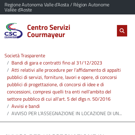
vai al contenuto
vai al menu principale
Home
Il comune di Centro Servizi Courmayeur appartiene a:
Regione Autonoma Valle d’Aosta / Région Autonome
(Apre il link in una nuova scheda)
Vallée d’Aoste
Servizi
Centro Servizi
Cerc
salta Cer
Apri 
Courmayeur
L'Amministrazione
Società Trasparente
Linea
Bandi di gara e contratti fino al 31/12/2023
Atti relativi alle procedure per l’affidamento di appalti
diretta
pubblici di servizi, forniture, lavori e opere, di concorsi
pubblici di progettazione, di concorsi di idee e di
concessioni, compresi quelli tra enti nell'ambito del
settore pubblico di cui all'art. 5 del dlgs n. 50/2016
Avvisi e bandi
AVVISO PER L’ASSEGNAZIONE IN LOCAZIONE DI UN...